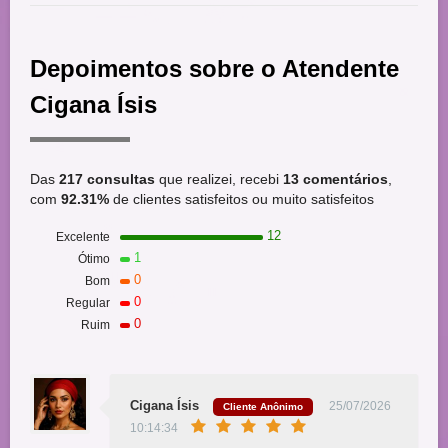
Depoimentos sobre o Atendente
Cigana Ísis
Das
217 consultas
que realizei, recebi
13 comentários
,
com
92.31%
de clientes satisfeitos ou muito satisfeitos
12
Excelente
1
Ótimo
0
Bom
0
Regular
0
Ruim
Cigana Ísis
25/07/2026
Cliente Anônimo
10:14:34