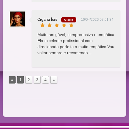
Cigana Ísis
10/04/2026 07:51:34
Gisele
Muito amigável, compreensiva e empática
Ela excelente profissional com
direcionado perfeito a muito empático Vou
voltar sempre e recomendo ...
«
1
2
3
4
»