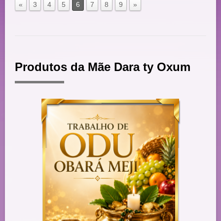
«
3
4
5
6
7
8
9
»
Produtos da Mãe Dara ty Oxum