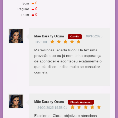
0
Bom
0
Regular
0
Ruim
Mãe Dara ty Oxum
09/10/2025
Camila
13:25:00
Maravilhosa! Acerta tudo! Ela fez uma
previsão que eu já nem tinha esperança
de acontecer e aconteceu exatamente o
que ela disse. Indico muito se consultar
com ela
Mãe Dara ty Oxum
Cliente Anônimo
24/09/2025 15:58:01
Excelente. Clara, objetiva e atenciosa.