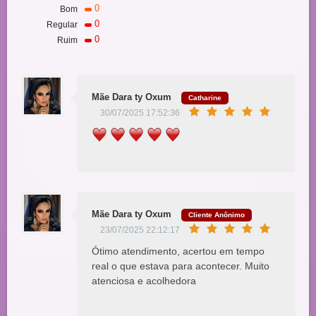
0
Bom
0
Regular
0
Ruim
Mãe Dara ty Oxum
Catharine
30/07/2025 17:52:36
Mãe Dara ty Oxum
Cliente Anônimo
23/07/2025 22:12:17
Ótimo atendimento, acertou em tempo
real o que estava para acontecer. Muito
atenciosa e acolhedora