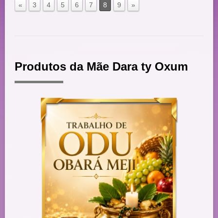
«
3
4
5
6
7
8
9
»
Produtos da Mãe Dara ty Oxum