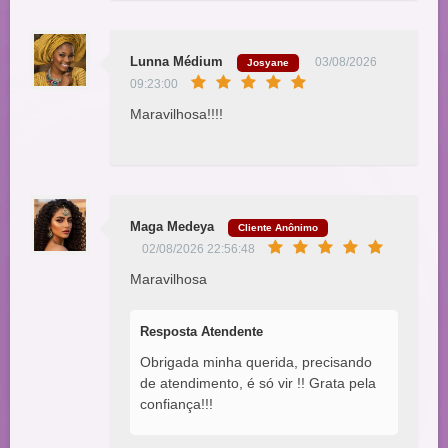
Lunna Médium
03/08/2026
Josyane
09:23:00
Maravilhosa!!!!
Maga Medeya
Cliente Anônimo
02/08/2026 22:56:48
Maravilhosa
Resposta Atendente
Obrigada minha querida, precisando
de atendimento, é só vir !! Grata pela
confiança!!!