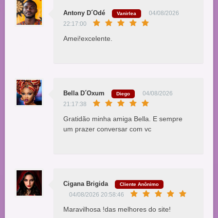
Antony D´Odé
04/08/2026
Vanirlea
22:17:00
Amei!excelente.
Bella D´Oxum
04/08/2026
Diego
21:17:38
Gratidão minha amiga Bella. E sempre
um prazer conversar com vc
Cigana Brigida
Cliente Anônimo
04/08/2026 20:58:46
Maravilhosa !das melhores do site!