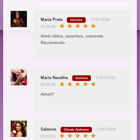
Maria Preta
27/07/2026
Vanirlea
10:48:48
Amei ótima, assertiva, coerente.
Recomendo
Maria Navalha
27/07/2026
Vanirlea
09:06:05
Amei!!!
Salenne
27/07/2026
Cliente Anônimo
08:05:53