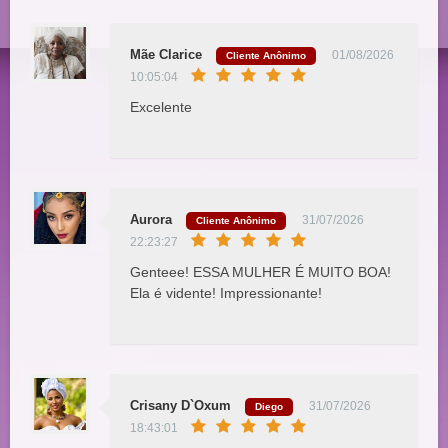
Mãe Clarice
01/08/2026
Cliente Anônimo
10:05:04
Excelente
Aurora
31/07/2026
Cliente Anônimo
22:23:27
Genteee! ESSA MULHER É MUITO BOA!
Ela é vidente! Impressionante!
Crisany D`Oxum
31/07/2026
Diego
18:43:01