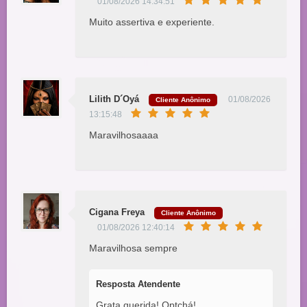
01/08/2026 14:34:51
Muito assertiva e experiente.
Lilith D´Oyá
01/08/2026
Cliente Anônimo
13:15:48
Maravilhosaaaa
Cigana Freya
Cliente Anônimo
01/08/2026 12:40:14
Maravilhosa sempre
Resposta Atendente
Grata querida! Optchá!