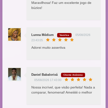
Maravilhosa! Faz um excelente jogo de
búzios!
Lunna Médium
05/08/2026
Vanirlea
23:43:05
Adorei muito assertiva
Daniel Babalorixá
Cliente Anônimo
05/08/2026 17:43:00
Nossa incrível, que visão perfeita! Nada a
comparar, fenomenal! Ameiiiiiii o melhor