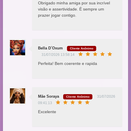
Obrigado minha amiga por sua incrível
visão e assertividade. É sempre um
prazer jogar contigo.
Bella D´Oxum
Cliente Anônimo
31/07/2026 13:58:14
Perfeita! Bem coerente e rapida
Mãe Soraya
31/07/2026
Cliente Anônimo
09:41:13
Excelente