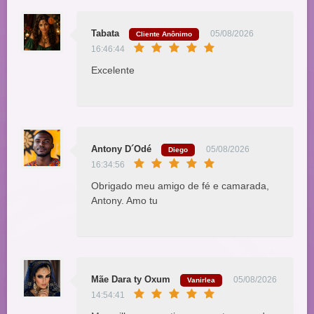
Tabata
05/08/2026
Cliente Anônimo
16:46:44
Excelente
Antony D´Odé
05/08/2026
Diego
16:34:56
Obrigado meu amigo de fé e camarada,
Antony. Amo tu
Mãe Dara ty Oxum
05/08/2026
Vanirlea
14:54:41