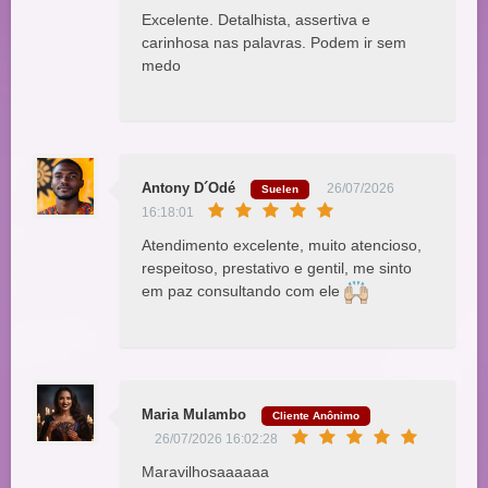
Excelente. Detalhista, assertiva e
carinhosa nas palavras. Podem ir sem
medo
Antony D´Odé
26/07/2026
Suelen
16:18:01
Atendimento excelente, muito atencioso,
respeitoso, prestativo e gentil, me sinto
em paz consultando com ele
Maria Mulambo
Cliente Anônimo
26/07/2026 16:02:28
Maravilhosaaaaaa