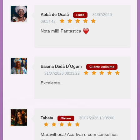
Abbá de Osalá
31/07/2026
Luiza
09:17:42
Nota mil!! Fantastica
Baiana Dadá D´Ogum
Cliente Anônimo
31/07/2026 08:33:22
Excelente.
Tabata
30/07/2026 13:05:00
Miriam
Maravilhosa! Acertiva e com conselhos