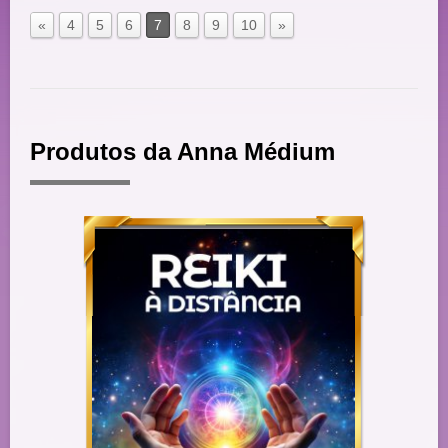
«
4
5
6
7
8
9
10
»
Produtos da Anna Médium