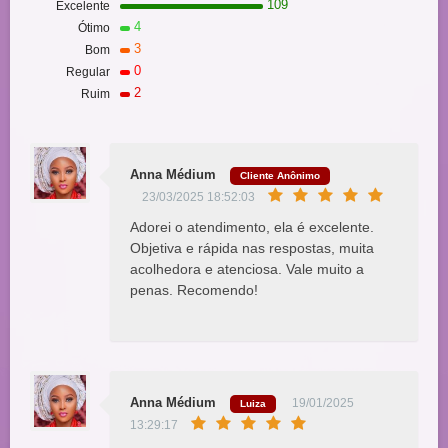
109
Excelente
4
Ótimo
3
Bom
0
Regular
2
Ruim
Anna Médium
Cliente Anônimo
23/03/2025 18:52:03
Adorei o atendimento, ela é excelente.
Objetiva e rápida nas respostas, muita
acolhedora e atenciosa. Vale muito a
penas. Recomendo!
Anna Médium
19/01/2025
Luiza
13:29:17