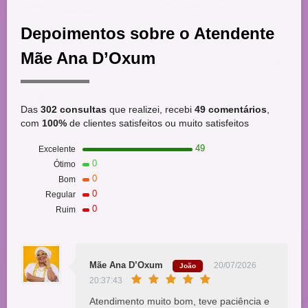
Depoimentos sobre o Atendente
Mãe Ana D’Oxum
Das
302 consultas
que realizei, recebi
49 comentários
,
com
100%
de clientes satisfeitos ou muito satisfeitos
49
Excelente
0
Ótimo
0
Bom
0
Regular
0
Ruim
Mãe Ana D’Oxum
20/07/2026
João
20:37:43
Atendimento muito bom, teve paciência e