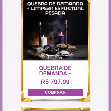
QUEBRA DE
DEMANDA +
LIMPEZA
R$ 797,99
ESPIRITUAL
PESADA
COMPRAR