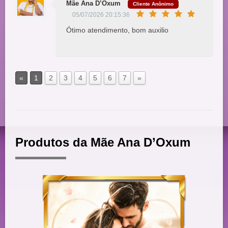
Mãe Ana D’Oxum
Cliente Anônimo
05/07/2026 20:15:36
Ótimo atendimento, bom auxilio
«
1
2
3
4
5
6
7
»
Produtos da Mãe Ana D’Oxum