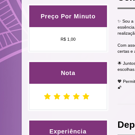
Preço Por Minuto
✨ Sou a 
essência
realizaç
R$ 1,00
Com asser
certas e
🌟 Junto
escolhas.
Nota
💖 Permi
🌠
Dep
Experiência