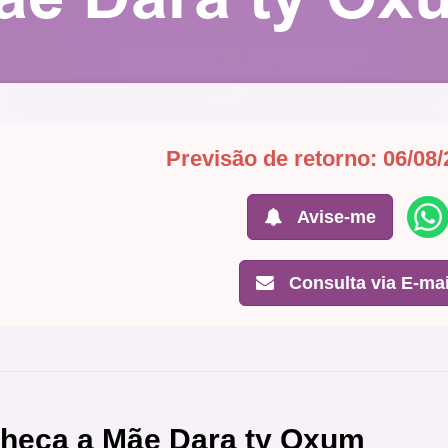
Previsão de retorno: 06/08/
Avise-me
Consulta via E-mai
heça a Mãe Dara ty Oxum