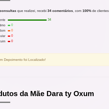
 consultas
que realizei, recebi
34 comentários
, com
100%
de clientes 
34
ente
0
timo
0
Bom
0
ular
0
uim
 Depoimento foi Localizado!
dutos da Mãe Dara ty Oxum