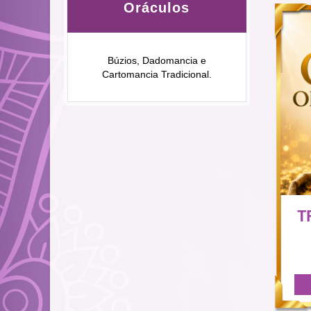
Oráculos
Búzios, Dadomancia e
Cartomancia Tradicional.
T