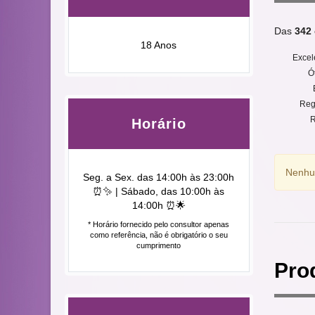
Das
342
18 Anos
Excel
Ó
Reg
R
Horário
Nenhum
Seg. a Sex. das 14:00h às 23:00h
⏰✨ | Sábado, das 10:00h às
14:00h ⏰🌟
* Horário fornecido pelo consultor apenas
como referência, não é obrigatório o seu
cumprimento
Pro