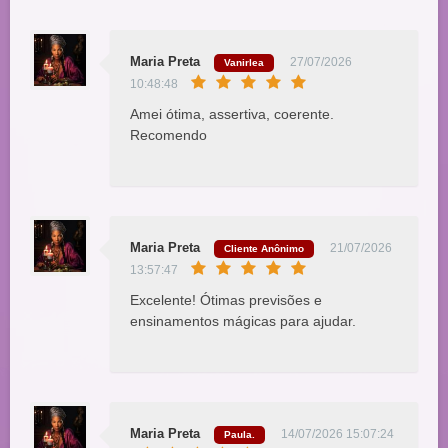
Maria Preta
27/07/2026
Vanirlea
10:48:48
Amei ótima, assertiva, coerente.
Recomendo
Maria Preta
21/07/2026
Cliente Anônimo
13:57:47
Excelente! Ótimas previsões e
ensinamentos mágicas para ajudar.
Maria Preta
14/07/2026 15:07:24
Paula.