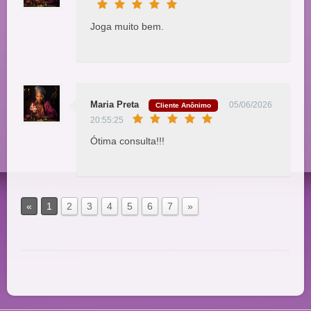
Joga muito bem.
Maria Preta
05/06/2026
Cliente Anônimo
20:55:25
Ótima consulta!!!
«
1
2
3
4
5
6
7
»