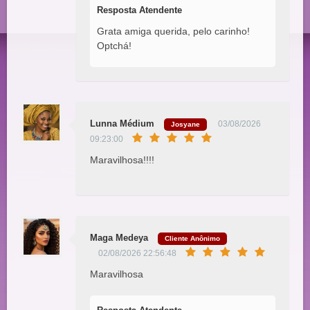
Resposta Atendente
Grata amiga querida, pelo carinho!
Optchá!
Lunna Médium
03/08/2026
Josyane
09:23:00
Maravilhosa!!!!
Maga Medeya
Cliente Anônimo
02/08/2026 22:56:48
Maravilhosa