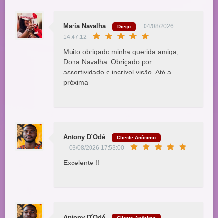
Maria Navalha
04/08/2026
Diego
14:47:12
Muito obrigado minha querida amiga,
Dona Navalha. Obrigado por
assertividade e incrível visão. Até a
próxima
Antony D´Odé
Cliente Anônimo
03/08/2026 17:53:00
Excelente !!
Antony D´Odé
Cliente Anônimo