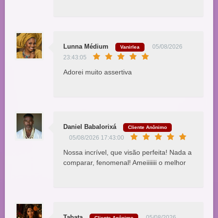
Lunna Médium
05/08/2026
Vanirlea
23:43:05
Adorei muito assertiva
Daniel Babalorixá
Cliente Anônimo
05/08/2026 17:43:00
Nossa incrível, que visão perfeita! Nada a
comparar, fenomenal! Ameiiiiiii o melhor
Tabata
05/08/2026
Cliente Anônimo