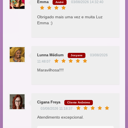
Emma
03/08/2026 14:32:40
André
Obrigado mais uma vez e muita Luz
Emma :)
Lunna Médium
03/08/2026
Josyane
11:48:07
Maravilhosa!!!!
Cigana Freya
Cliente Anônimo
03/08/2026 11:18:37
Atendimento excepcional.