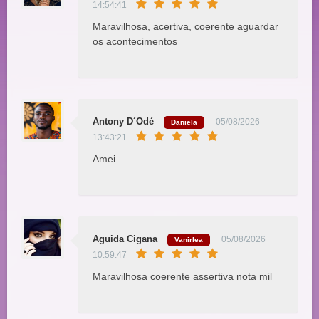
14:54:41
Maravilhosa, acertiva, coerente aguardar
os acontecimentos
Antony D´Odé
05/08/2026
Daniela
13:43:21
Amei
Aguida Cigana
05/08/2026
Vanirlea
10:59:47
Maravilhosa coerente assertiva nota mil