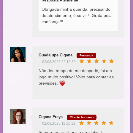
Resposta Atendente
Obrigada minha querida, precisando
de atendimento, é só vir !! Grata pela
confiança!!!
Guadalupe Cigana
Fernanda
02/08/2026 22:15:30
Não deu tempo de me despedir, foi um
jogo muito positivo! Volto para contar as
previsões.
Cigana Freya
Cliente Anônimo
02/08/2026 11:16:12
Sempre maravilhosa e prestativa!