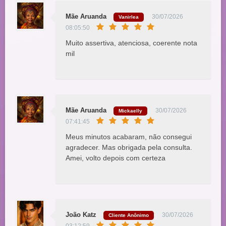
Mãe Aruanda
30/07/2026
Vanirlea
08:05:50
Muito assertiva, atenciosa, coerente nota
mil
Mãe Aruanda
30/07/2026
Mickaelly
07:41:45
Meus minutos acabaram, não consegui
agradecer. Mas obrigada pela consulta.
Amei, volto depois com certeza
João Katz
30/07/2026
Cliente Anônimo