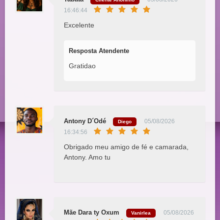
16:46:44
Excelente
Resposta Atendente
Gratidao
Antony D´Odé
05/08/2026
Diego
16:34:56
Obrigado meu amigo de fé e camarada,
Antony. Amo tu
Mãe Dara ty Oxum
05/08/2026
Vanirlea