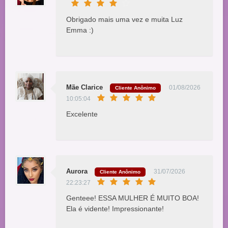
Obrigado mais uma vez e muita Luz
Emma :)
Mãe Clarice
01/08/2026
Cliente Anônimo
10:05:04
Excelente
Aurora
31/07/2026
Cliente Anônimo
22:23:27
Genteee! ESSA MULHER É MUITO BOA!
Ela é vidente! Impressionante!